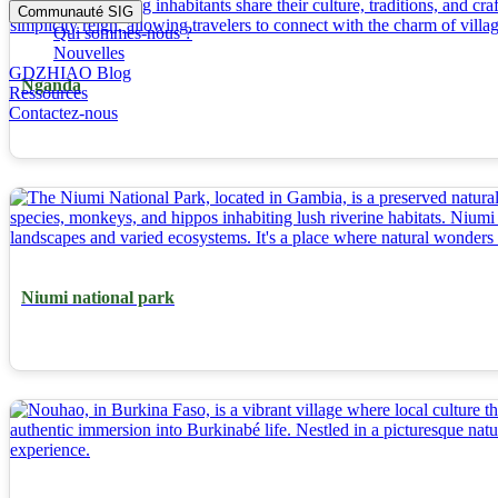
Communauté SIG
Qui sommes-nous ?
Nouvelles
GDZHIAO Blog
Nganda
Ressources
Contactez-nous
Niumi national park